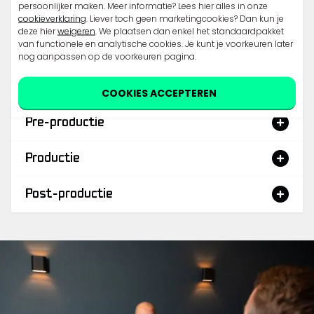
persoonlijker maken. Meer informatie? Lees hier alles in onze
bedrijfsfotografie te leveren en onze werkwijze is
cookieverklaring
. Liever toch geen marketingcookies? Dan kun je
deze hier
weigeren
. We plaatsen dan enkel het standaardpakket
gebaseerd op een gestructureerde aanpak verdeeld
van functionele en analytische cookies. Je kunt je voorkeuren later
over drie belangrijke fasen: pre-productie, productie
nog aanpassen op de voorkeuren pagina.
en post-productie.
COOKIES ACCEPTEREN
Pre-productie
Productie
Post-productie