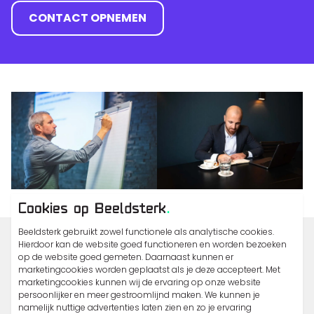
CONTACT OPNEMEN
Cookies op Beeldsterk
.
Beeldsterk gebruikt zowel functionele als analytische cookies.
Hierdoor kan de website goed functioneren en worden bezoeken
IN 3 FASEN NAAR HET EINDRESULTAAT
op de website goed gemeten. Daarnaast kunnen er
marketingcookies worden geplaatst als je deze accepteert. Met
Beeldsterk is jouw bedrijfsfotograaf
marketingcookies kunnen wij de ervaring op onze website
persoonlijker en meer gestroomlijnd maken. We kunnen je
namelijk nuttige advertenties laten zien en zo je ervaring
We streven ernaar om hoogwaardige