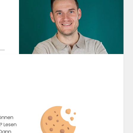
können
n? Lesen
 Dann