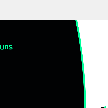
 uns
n