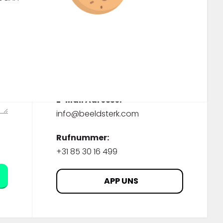
Kontaktangaben
Beeldsterk
Noordhoven 2
6042 NW Roermond
Limburg, Nederland
E-Mail Adresse:
info@beeldsterk.com
Rufnummer:
+31 85 30 16 499
APP UNS