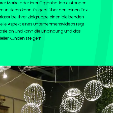
rer Marke oder Ihrer Organisation einfangen
munizieren kann. Es geht über den reinen Text
rlässt bei Ihrer Zielgruppe einen bleibenden
suelle Aspekt eines Unternehmensvideos regt
tasie an und kann die Einbindung und das
eller Kunden steigern.