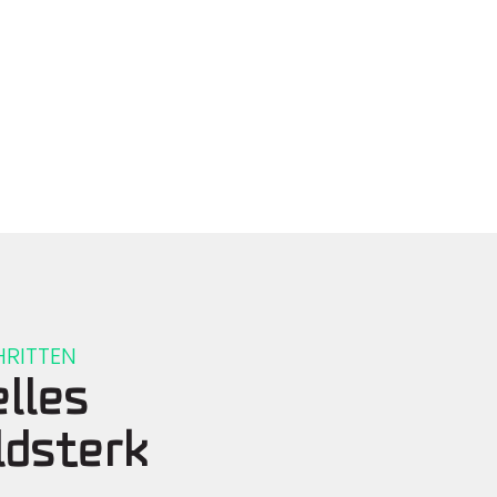
ITTEN
lles
ldsterk