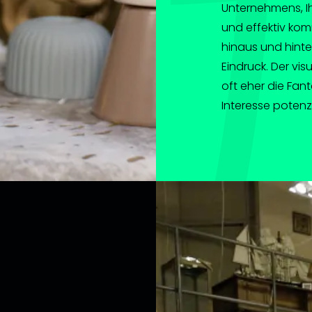
Unternehmens, Ih
und effektiv kom
hinaus und hinte
Eindruck. Der vi
oft eher die Fan
Interesse potenzi