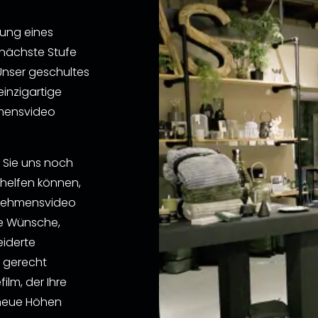
lung eines
 nächste Stufe
 Unser geschultes
einzigartige
hmensvideo
n Sie uns noch
 helfen können,
ernehmensvideo
re Wünsche,
iderte
n gerecht
lm, der Ihre
 neue Höhen